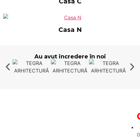
Casa C
Casa N
Au avut incredere în noi
0