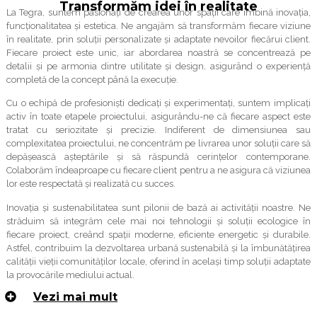
Transformăm idei în realitate
La Tegra, suntem pasionați de crearea unor spații care îmbină inovația,
funcționalitatea și estetica. Ne angajăm să transformăm fiecare viziune
în realitate, prin soluții personalizate și adaptate nevoilor fiecărui client.
Fiecare proiect este unic, iar abordarea noastră se concentrează pe
detalii și pe armonia dintre utilitate și design, asigurând o experiență
completă de la concept până la execuție.
Cu o echipă de profesioniști dedicați și experimentați, suntem implicați
activ în toate etapele proiectului, asigurându-ne că fiecare aspect este
tratat cu seriozitate și precizie. Indiferent de dimensiunea sau
complexitatea proiectului, ne concentrăm pe livrarea unor soluții care să
depășească așteptările și să răspundă cerințelor contemporane.
Colaborăm îndeaproape cu fiecare client pentru a ne asigura că viziunea
lor este respectată și realizată cu succes.
Inovația și sustenabilitatea sunt pilonii de bază ai activității noastre. Ne
străduim să integrăm cele mai noi tehnologii și soluții ecologice în
fiecare proiect, creând spații moderne, eficiente energetic și durabile.
Astfel, contribuim la dezvoltarea urbană sustenabilă și la îmbunătățirea
calității vieții comunităților locale, oferind în același timp soluții adaptate
la provocările mediului actual.
Vezi mai mult