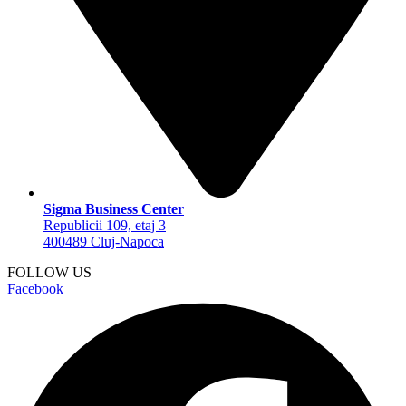
Sigma Business Center
Republicii 109, etaj 3
400489 Cluj-Napoca
FOLLOW US
Facebook