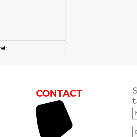
al:
S
CONTACT
t