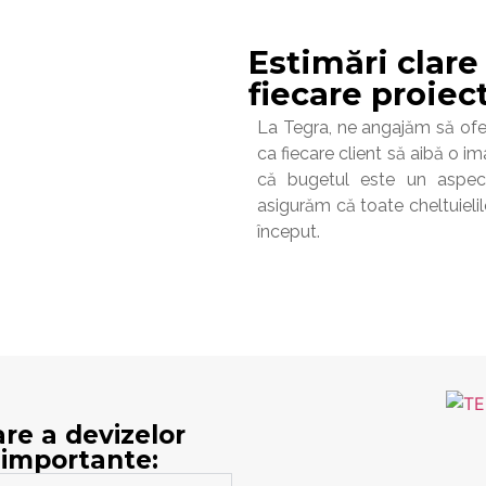
Estimări clare
fiecare proiec
La Tegra, ne angajăm să ofer
ca fiecare client să aibă o i
că bugetul este un aspect
asigurăm că toate cheltuielile
început.
re a devizelor
 importante: